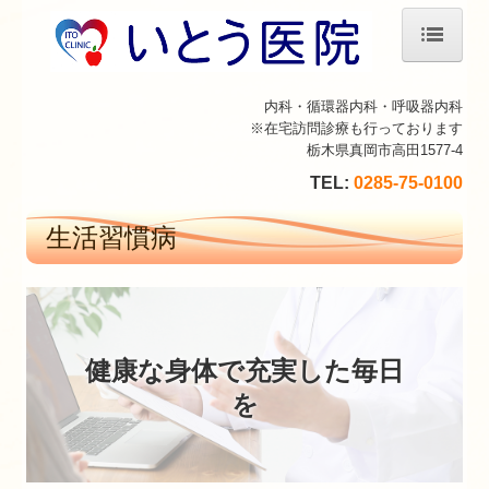
ホーム
内科・循環器内科・呼吸器内科
※在宅訪問診療も行っております
院長紹介
栃木県真岡市高田1577-4
診療のご案内
TEL:
0285-75-0100
初診の方へ
生活習慣病
施設・設備のご案内
アクセス
健康な身体で充実した毎日
を